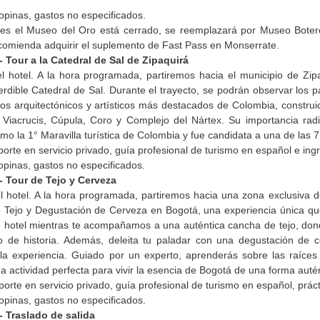
ropinas, gastos no especificados.
nes el Museo del Oro está cerrado, se reemplazará por Museo Botero
ecomienda adquirir el suplemento de Fast Pass en Monserrate.
- Tour a la Catedral de Sal de Zipaquirá
 hotel. A la hora programada, partiremos hacia el municipio de Zi
erdible Catedral de Sal. Durante el trayecto, se podrán observar los
ros arquitectónicos y artísticos más destacados de Colombia, construid
Viacrucis, Cúpula, Coro y Complejo del Nártex. Su importancia radica
mo la 1° Maravilla turística de Colombia y fue candidata a una de las
porte en servicio privado, guía profesional de turismo en español e ingr
ropinas, gastos no especificados.
- Tour de Tejo y Cerveza
 hotel. A la hora programada, partiremos hacia una zona exclusiva 
e Tejo y Degustación de Cerveza en Bogotá, una experiencia única que c
u hotel mientras te acompañamos a una auténtica cancha de tejo, don
no de historia. Además, deleita tu paladar con una degustación de 
a experiencia. Guiado por un experto, aprenderás sobre las raíces c
 actividad perfecta para vivir la esencia de Bogotá de una forma autén
orte en servicio privado, guía profesional de turismo en español, prác
opinas, gastos no especificados.
- Traslado de salida