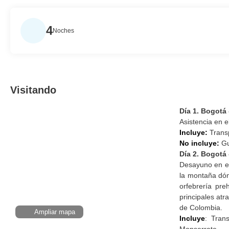
4
Noches
Visitando
Día 1. Bogotá 
Asistencia en e
Incluye:
Transp
No incluye:
Gu
Día 2. Bogotá 
Desayuno en el
la montaña dón
orfebrería pre
principales atr
de Colombia.
Ampliar mapa
Incluye
: Tran