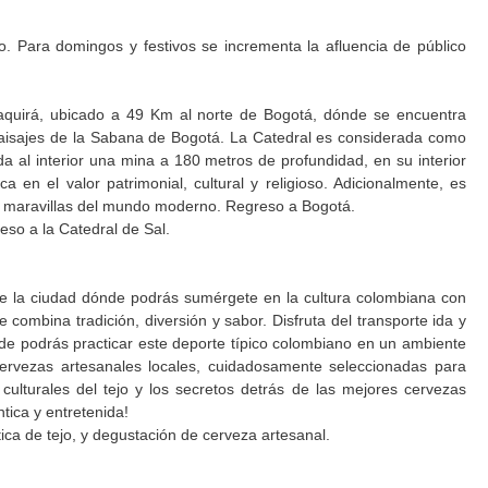
. Para domingos y festivos se incrementa la afluencia de público
paquirá, ubicado a 49 Km al norte de Bogotá, dónde se encuentra
 paisajes de la Sabana de Bogotá. La Catedral es considerada como
a al interior una mina a 180 metros de profundidad, en su interior
 en el valor patrimonial, cultural y religioso. Adicionalmente, es
 7 maravillas del mundo moderno. Regreso a Bogotá.
eso a la Catedral de Sal.
de la ciudad dónde podrás sumérgete en la cultura colombiana con
ombina tradición, diversión y sabor. Disfruta del transporte ida y
de podrás practicar este deporte típico colombiano en un ambiente
cervezas artesanales locales, cuidadosamente seleccionadas para
ulturales del tejo y los secretos detrás de las mejores cervezas
tica y entretenida!
tica de tejo, y degustación de cerveza artesanal.