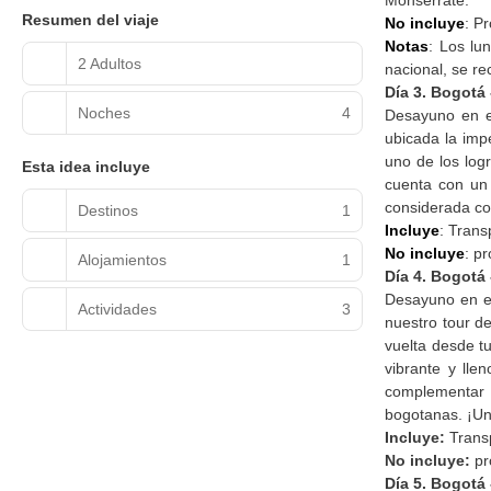
Monserrate.
Resumen del viaje
No incluye
: P
Notas
: Los lu
2 Adultos
nacional, se r
Día 3. Bogotá 
Noches
4
Desayuno en el
ubicada la imp
uno de los log
Esta idea incluye
cuenta con un 
considerada co
Destinos
1
Incluye
: Trans
No incluye
: p
Alojamientos
1
Día 4. Bogotá 
Desayuno en el
Actividades
3
nuestro tour d
vuelta desde t
vibrante y lle
complementar l
bogotanas. ¡Una
Incluye:
Transp
No incluye:
pr
Día 5. Bogotá 