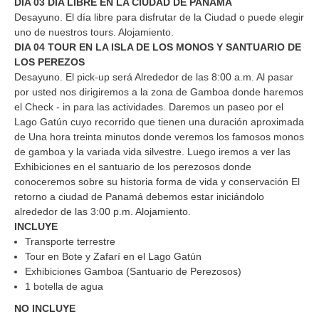
DIA 03 DIA LIBRE EN LA CIUDAD DE PANAMÁ
Desayuno. El día libre para disfrutar de la Ciudad o puede elegir
uno de nuestros tours. Alojamiento.
DIA 04 TOUR EN LA ISLA DE LOS MONOS Y SANTUARIO DE
LOS PEREZOS
Desayuno. El pick-up será Alrededor de las 8:00 a.m. Al pasar
por usted nos dirigiremos a la zona de Gamboa donde haremos
el Check - in para las actividades. Daremos un paseo por el
Lago Gatún cuyo recorrido que tienen una duración aproximada
de Una hora treinta minutos donde veremos los famosos monos
de gamboa y la variada vida silvestre. Luego iremos a ver las
Exhibiciones en el santuario de los perezosos donde
conoceremos sobre su historia forma de vida y conservación El
retorno a ciudad de Panamá debemos estar iniciándolo
alrededor de las 3:00 p.m. Alojamiento.
INCLUYE
Transporte terrestre
Tour en Bote y Zafarí en el Lago Gatún
Exhibiciones Gamboa (Santuario de Perezosos)
1 botella de agua
NO INCLUYE