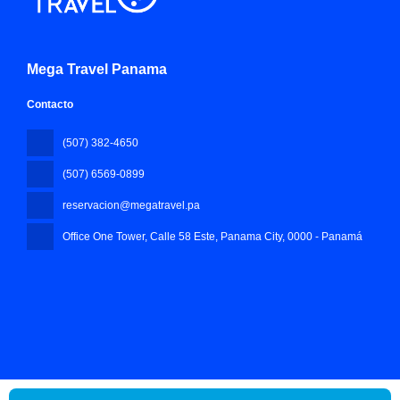
Mega Travel Panama
Contacto
(507) 382-4650
(507) 6569-0899
reservacion@megatravel.pa
Office One Tower, Calle 58 Este, Panama City
, 0000 - Panamá
Todos los derechos reservados Mega Travel Panama © 2026
Política de privacidad